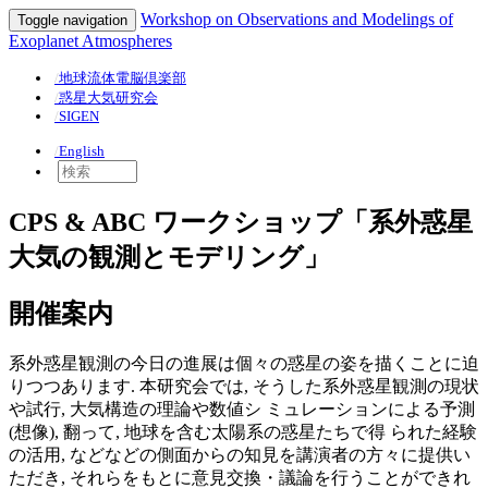
Workshop on Observations and Modelings of
Toggle navigation
Exoplanet Atmospheres
地球流体電脳倶楽部
惑星大気研究会
SIGEN
English
CPS & ABC ワークショップ「系外惑星
大気の観測とモデリング」
開催案内
系外惑星観測の今日の進展は個々の惑星の姿を描くことに迫
りつつあります. 本研究会では, そうした系外惑星観測の現状
や試行, 大気構造の理論や数値シ ミュレーションによる予測
(想像), 翻って, 地球を含む太陽系の惑星たちで得 られた経験
の活用, などなどの側面からの知見を講演者の方々に提供い
ただき, それらをもとに意見交換・議論を行うことができれ