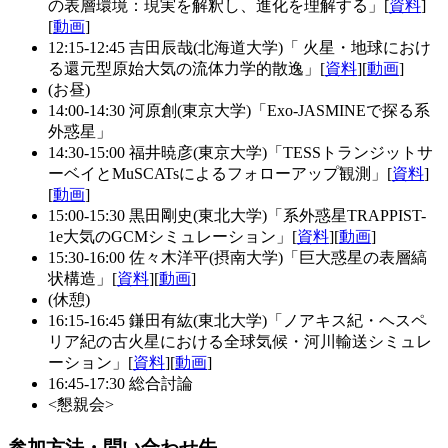
の表層環境：現実を解釈し、進化を理解する」[
資料
]
[
動画
]
12:15-12:45 吉田辰哉(北海道大学)「 火星・地球におけ
る還元型原始大気の流体力学的散逸」[
資料
][
動画
]
(お昼)
14:00-14:30 河原創(東京大学)「Exo-JASMINEで探る系
外惑星」
14:30-15:00 福井暁彦(東京大学)「TESSトランジットサ
ーベイとMuSCATsによるフォローアップ観測」[
資料
]
[
動画
]
15:00-15:30 黒田剛史(東北大学)「系外惑星TRAPPIST-
1e大気のGCMシミュレーション」[
資料
][
動画
]
15:30-16:00 佐々木洋平(摂南大学)「巨大惑星の表層縞
状構造」[
資料
][
動画
]
(休憩)
16:15-16:45 鎌田有紘(東北大学)「ノアキス紀・ヘスペ
リア紀の古火星における全球気候・河川輸送シミュレ
ーション」[
資料
][
動画
]
16:45-17:30 総合討論
<懇親会>
参加方法・問い合わせ先