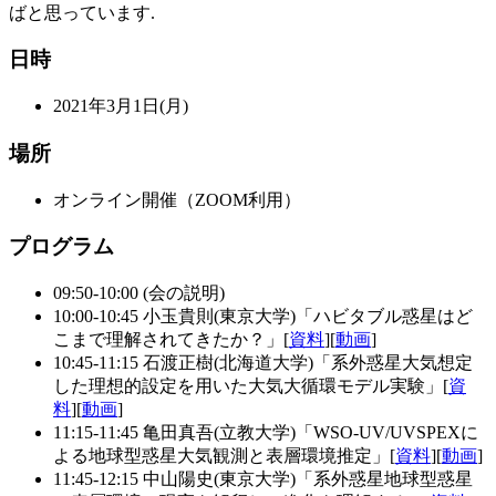
ばと思っています.
日時
2021年3月1日(月)
場所
オンライン開催（ZOOM利用）
プログラム
09:50-10:00 (会の説明)
10:00-10:45 小玉貴則(東京大学)「ハビタブル惑星はど
こまで理解されてきたか？」[
資料
][
動画
]
10:45-11:15 石渡正樹(北海道大学)「系外惑星大気想定
した理想的設定を用いた大気大循環モデル実験」[
資
料
][
動画
]
11:15-11:45 亀田真吾(立教大学)「WSO-UV/UVSPEXに
よる地球型惑星大気観測と表層環境推定」[
資料
][
動画
]
11:45-12:15 中山陽史(東京大学)「系外惑星地球型惑星