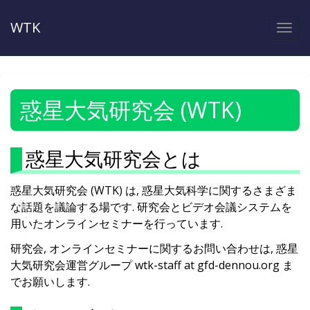
WTK
Togg
navi
惑星大気研究会 (WTK)
惑星大気研究会とは
惑星大気研究会 (WTK) は, 惑星大気科学に関するさまざま
な話題を議論する場です. 研究会とビデオ会議システムを
用いたオンラインセミナーを行っています.
研究会, オンラインセミナーに関するお問い合わせは, 惑星
大気研究会運営グループ wtk-staff at gfd-dennou.org ま
でお願いします.