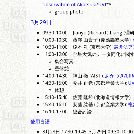
observation of Akatsuki/UVI
**
group photo
3月29日
09:30-10:00 | Jianyu (Richard ) Liang (理研
10:00-10:30 | 藤澤 由貴子 (慶應義塾大学):
10:30-11:00 | 榎本 剛 (京都大学):
最尤法ア
11:00-12:00 | 金星大気のデータ同化に
集合写真
昼休憩
14:00-14:30 | 神山 徹 (AIST):
あかつき/L
14:30-15:00 | 今井 正尭 (京都産業大学):
U
休憩
15:10-15:40 | 佐藤 隆雄 (北海道情報大学):
15:40-16:10 | 安藤 紘基 (京都産業大学):
複
16:10-17:00 | 総合討論
使用言語
3月28日 17:30-19:45, 3月29日 09:30-10: