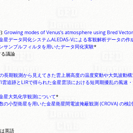
):
Growing modes of Venus’s atmosphere using Bred Vecto
金星データ同化システムALEDAS-Vによる客観解析データの
ンサンブルフィルタを用いたデータ同化実験
*
関する議論
IRの長期観測から見えてきた雲上層高度の温度変動や大気波動構
VI雲追跡とLIRで得られた金星雲頂における短周期擾乱の風速
金星大気化学観測について
*
数の小型衛星を用いた金星衛星間電波掩蔽観測 (CROVA) の検
00 は英語