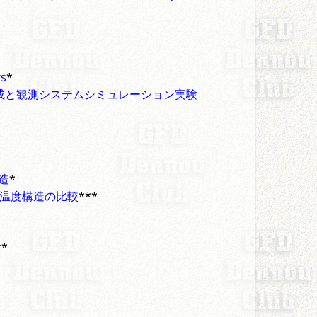
rs
*
作成と観測システムシミュレーション実験
造
*
・温度構造の比較
***
討
*